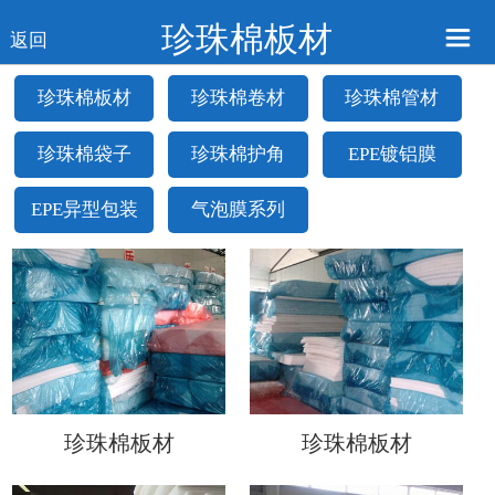
珍珠棉板材
返回
珍珠棉板材
珍珠棉卷材
珍珠棉管材
珍珠棉袋子
珍珠棉护角
EPE镀铝膜
EPE异型包装
气泡膜系列
珍珠棉板材
珍珠棉板材