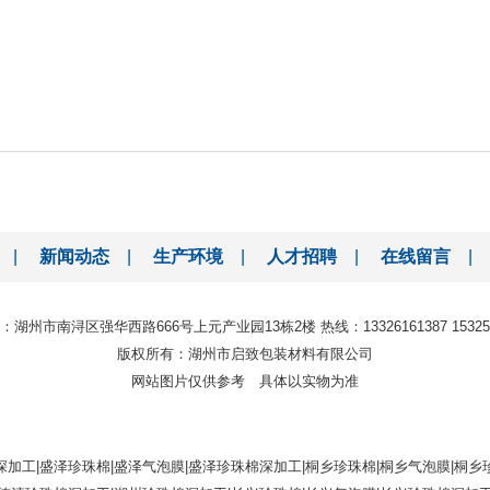
|
新闻动态
|
生产环境
|
人才招聘
|
在线留言
：
湖州市南浔区强华西路666号上元产业园13栋2楼
热线：13326161387 15325
版权所有：湖州市启致包装材料有限公司
网站图片仅供参考 具体以实物为准
深加工
|
盛泽珍珠棉
|
盛泽气泡膜
|
盛泽珍珠棉深加工
|
桐乡珍珠棉
|
桐乡气泡膜
|
桐乡