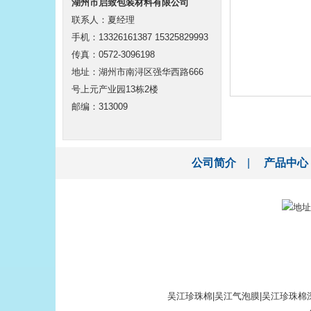
湖州市启致包装材料有限公司
联系人：夏经理
手机：13326161387 15325829993
传真：0572-3096198
地址：湖州市南浔区强华西路666
号上元产业园13栋2楼
邮编：313009
公司简介
|
产品中心
地址
吴江珍珠棉
|
吴江气泡膜
|
吴江珍珠棉