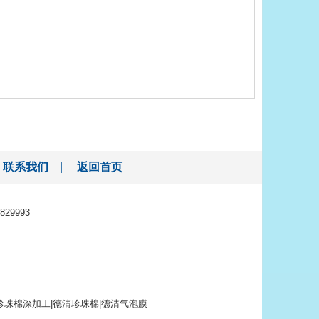
|
联系我们
|
返回首页
829993
珍珠棉深加工
|
德清珍珠棉
|
德清气泡膜