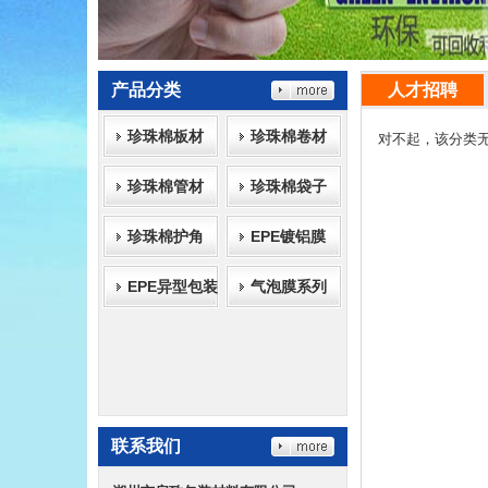
产品分类
人才招聘
珍珠棉板材
珍珠棉卷材
对不起，该分类
珍珠棉管材
珍珠棉袋子
珍珠棉护角
EPE镀铝膜
EPE异型包装
气泡膜系列
联系我们